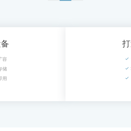
设备
打
扩容
存储
即用