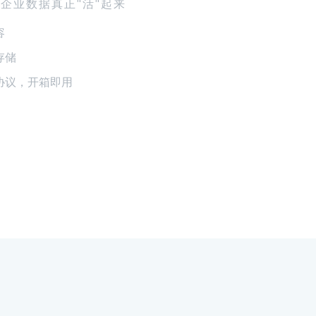
让企业数据真正"活"起来
容
存储
协议，开箱即用